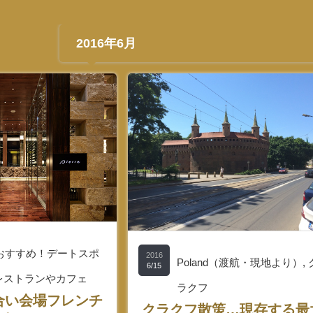
2016年6月
n（おすすめ！デートスポ
2016
Poland（渡航・現地より）
,
6/15
レストランやカフェ
ラクフ
合い会場フレンチ
クラクフ散策…現存する最