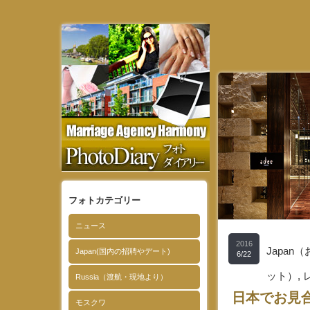
フォトカテゴリー
ニュース
2016
Japa
Japan(国内の招聘やデート)
6/22
ット）
,
Russia（渡航・現地より）
日本でお見
モスクワ