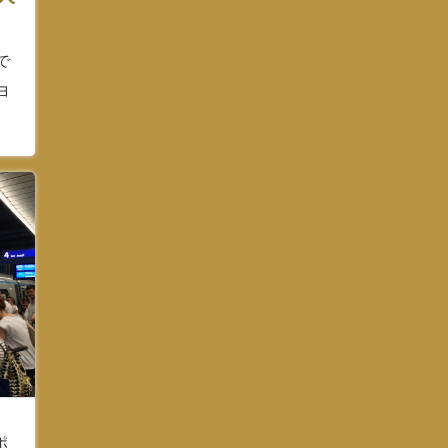
で
ヨ
ポ