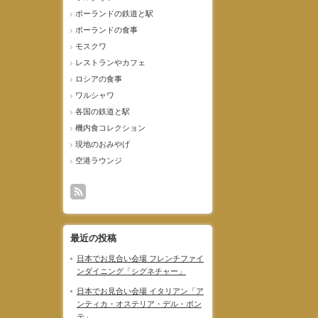
ポーランドの鉄道と駅
ポーランドの食事
モスクワ
レストランやカフェ
ロシアの食事
ワルシャワ
各国の鉄道と駅
機内食コレクション
現地のおみやげ
空港ラウンジ
最近の投稿
日本でお見合い会場 フレンチファイ
ンダイニング「シグネチャー」
日本でお見合い会場 イタリアン「ア
ンティカ・オステリア・デル・ポン
テ」