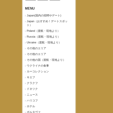
MENU
Japan(国内の招聘やデート)
Japan（おすすめ！デートスポッ
ト）
Poland（渡航・現地より）
Russia（渡航・現地より）
Ukraine（渡航・現地より）
その他のエリア
その他のエリア
その他の国（渡航・現地より）
ウクライナの食事
カーコレクション
キエフ
クラクフ
ドネツク
ニュース
ハリコフ
ホテル
ポルタヴァ