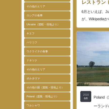
レストラン 
その他のエリア
6月といえば、Jun
ロシアの食事
が、Wikipedi
Ukraine（渡航・現地より）
キエフ
ハリコフ
ウクライナの食事
ドネツク
その他のエリア
ポルタヴァ
その他の国（渡航・現地より）
2016
Poland（渡航・現地より）
Polan
6/8
ワルシャワ
ーランド