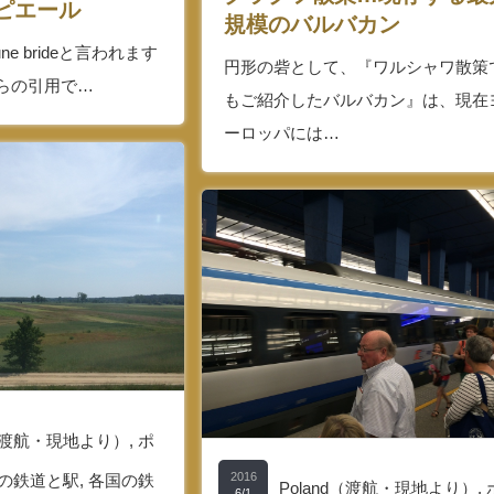
ピエール
規模のバルバカン
e brideと言われます
円形の砦として、『ワルシャワ散策
aからの引用で…
もご紹介したバルバカン』は、現在
ーロッパには…
d（渡航・現地より）
,
ポ
2016
の鉄道と駅
,
各国の鉄
Poland（渡航・現地より）
,
6/1