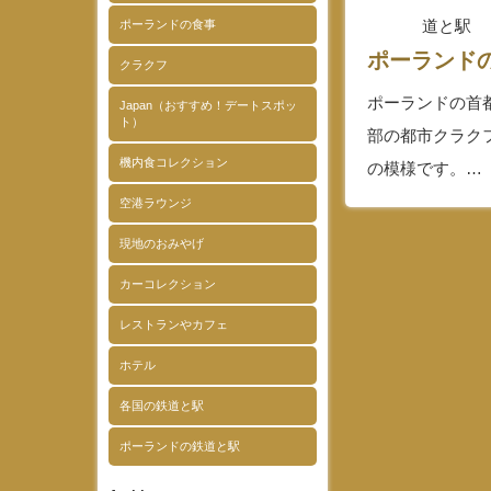
道と駅
ポーランドの食事
ポーランド
クラクフ
ポーランドの首
Japan（おすすめ！デートスポッ
ト）
部の都市クラク
機内食コレクション
の模様です。…
空港ラウンジ
現地のおみやげ
カーコレクション
レストランやカフェ
ホテル
各国の鉄道と駅
ポーランドの鉄道と駅