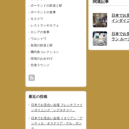
関連記事
ポーランドの鉄道と駅
ポーランドの食事
日本でお
モスクワ
インダイ
レストランやカフェ
ロシアの食事
日本でお
ワルシャワ
ラン ルー
各国の鉄道と駅
機内食コレクション
現地のおみやげ
空港ラウンジ
最近の投稿
日本でお見合い会場 フレンチファイ
ンダイニング「シグネチャー」
日本でお見合い会場 イタリアン「ア
ンティカ・オステリア・デル・ポン
テ」