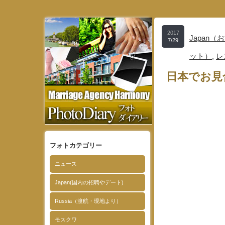
2017
Japan
7/29
ット）
,
レ
日本でお見
フォトカテゴリー
ニュース
Japan(国内の招聘やデート)
Russia（渡航・現地より）
モスクワ