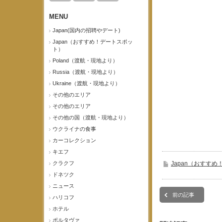
MENU
Japan(国内の招聘やデート)
Japan（おすすめ！デートスポッ
ト）
Poland（渡航・現地より）
Russia（渡航・現地より）
Ukraine（渡航・現地より）
その他のエリア
その他のエリア
その他の国（渡航・現地より）
ウクライナの食事
カーコレクション
キエフ
クラクフ
Japan（おすす
ドネツク
ニュース
前の記事
ハリコフ
ホテル
ポルタヴァ