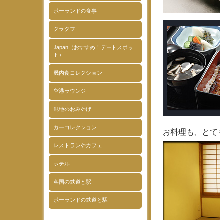
ポーランドの食事
クラクフ
Japan（おすすめ！デートスポッ
ト）
機内食コレクション
空港ラウンジ
現地のおみやげ
カーコレクション
お料理も、とて
レストランやカフェ
ホテル
各国の鉄道と駅
ポーランドの鉄道と駅