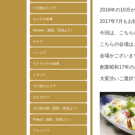
その他のエリア
2016年の1
ロシアの食事
2017年7月
Ukraine（渡航・現地より）
今回は、こちら
キエフ
こちらの会場は
ハリコフ
会場がございま
ウクライナの食事
創業昭和17年
ドネツク
大変渋いご選択
その他のエリア
ポルタヴァ
その他の国（渡航・現地より）
Poland（渡航・現地より）
ワルシャワ