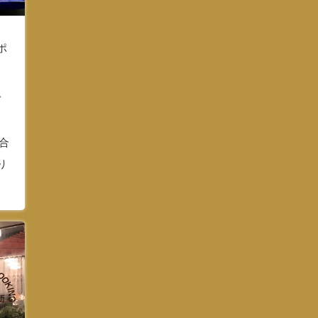
ポ
料
場合
り