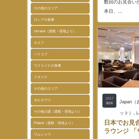
数回のお見合い
その他のエリア
本日、…
ロシアの食事
Ukraine（渡航・現地より）
キエフ
ハリコフ
ウクライナの食事
ドネツク
その他のエリア
2017
ポルタヴァ
Japa
9/24
その他の国（渡航・現地より）
ット）
,
日本でお見
Poland（渡航・現地より）
ラウンジ 
ワルシャワ