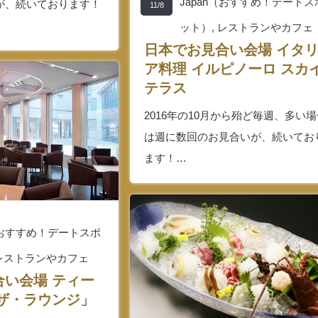
Japan（おすすめ！デートス
が、続いております！
11/8
ット）
,
レストランやカフェ
日本でお見合い会場 イタ
ア料理 イルピノーロ スカ
テラス
2016年の10月から殆ど毎週、多い
は週に数回のお見合いが、続いてお
ます！…
n（おすすめ！デートスポ
レストランやカフェ
合い会場 ティー
「ザ・ラウンジ」