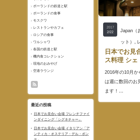
ポーランドの鉄道と駅
ポーランドの食事
モスクワ
2017
レストランやカフェ
Japa
2/22
ロシアの食事
ット）
,
ワルシャワ
各国の鉄道と駅
日本でお見
機内食コレクション
ス料理 シェ
現地のおみやげ
空港ラウンジ
2016年の10
は週に数回のお
ます！…
最近の投稿
日本でお見合い会場 フレンチファイ
ンダイニング「シグネチャー」
日本でお見合い会場 イタリアン「ア
ンティカ・オステリア・デル・ポン
テ」