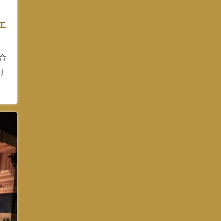
リ
エ
場合
り