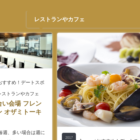
レストランやカフェ
n（おすすめ！デートスポ
レストランやカフェ
合い会場 フレン
ン オザミトーキ
ど毎週、多い場合は週に
2017