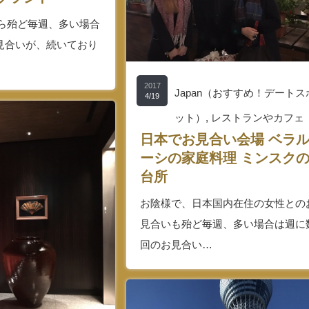
月から殆ど毎週、多い場合
見合いが、続いており
2017
Japan（おすすめ！デートス
4/19
ット）
,
レストランやカフェ
日本でお見合い会場 ベラ
ーシの家庭料理 ミンスク
台所
お陰様で、日本国内在住の女性との
見合いも殆ど毎週、多い場合は週に
回のお見合い…