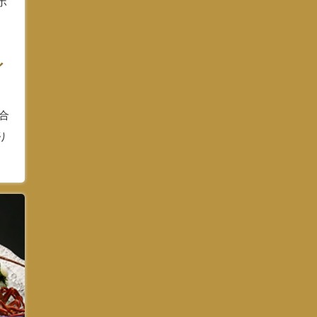
ポ
リ
イ
場合
り