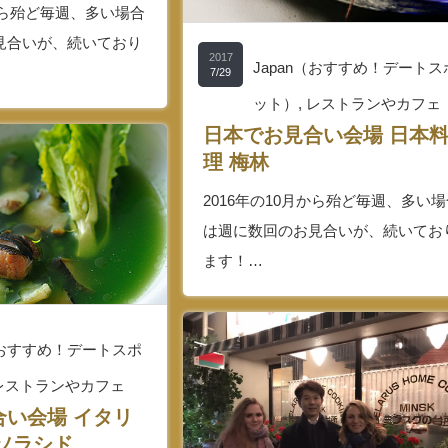
月から殆ど毎週、多い場合
見合いが、続いており
2017
Japan（おすすめ！デートス
7/29
ット）
,
レストランやカフェ
日本でお見合い会場 日本
理 梅林
2016年の10月から殆ど毎週、多い
は週に数回のお見合いが、続いてお
ます！…
n（おすすめ！デートスポ
レストランやカフェ
合い会場 イタリ
ソラシド