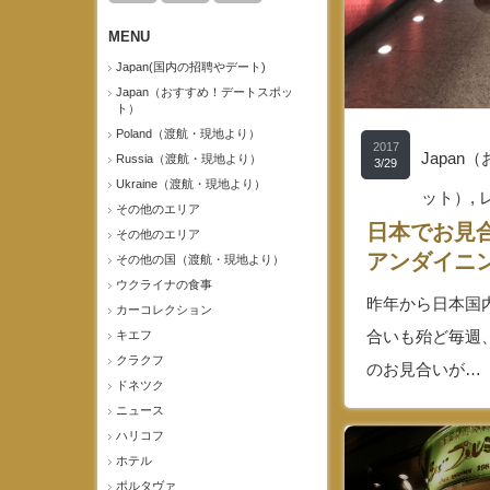
MENU
Japan(国内の招聘やデート)
Japan（おすすめ！デートスポッ
ト）
Poland（渡航・現地より）
2017
Japa
Russia（渡航・現地より）
3/29
Ukraine（渡航・現地より）
ット）
,
その他のエリア
日本でお見
その他のエリア
アンダイニン
その他の国（渡航・現地より）
ウクライナの食事
昨年から日本国
カーコレクション
合いも殆ど毎週
キエフ
クラクフ
のお見合いが…
ドネツク
ニュース
ハリコフ
ホテル
ポルタヴァ