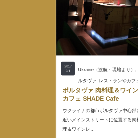
2017
Ukraine（渡航・現地より）
,
2/1
ルタヴァ
,
レストランやカフ
ポルタヴァ 肉料理＆ワイ
カフェ SHADE Cafe
ウクライナの都市ポルタヴァ中心部
近いメインストリートに位置する肉
理＆ワインレ…