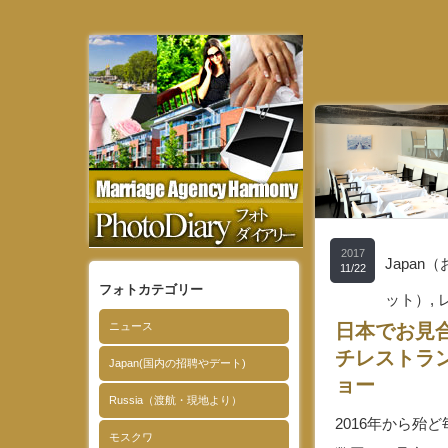
2017
Japa
11/22
フォトカテゴリー
ット）
,
日本でお見
ニュース
チレストラ
Japan(国内の招聘やデート)
ョー
Russia（渡航・現地より）
2016年から殆
モスクワ