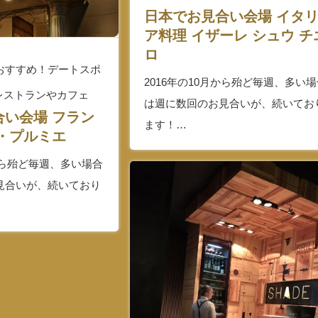
日本でお見合い会場 イタ
ア料理 イザーレ シュウ チ
ロ
n（おすすめ！デートスポ
2016年の10月から殆ど毎週、多い
レストランやカフェ
は週に数回のお見合いが、続いてお
合い会場 フラン
ます！…
・プルミエ
月から殆ど毎週、多い場合
見合いが、続いており