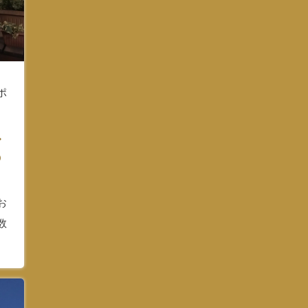
ポ
ル
の
お
数