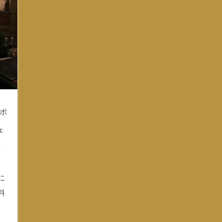
ポ
ェ
ン
に
料