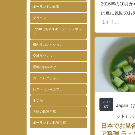
2016年の10
ポーランドの食事
は週に数回のお
クラクフ
ます！…
Japan（おすすめ！デートスポッ
ト）
機内食コレクション
空港ラウンジ
現地のおみやげ
カーコレクション
レストランやカフェ
ホテル
2017
Japa
6/7
各国の鉄道と駅
ット）
,
ポーランドの鉄道と駅
日本でお見
ア料理 ラ・