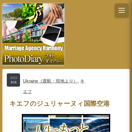
2015
Ukraine（渡航・現地より）
,
キ
3/18
エフ
キエフのジュリャーヌィ国際空港