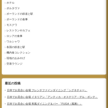
ホテル
ポルタヴァ
ポーランドの鉄道と駅
ポーランドの食事
モスクワ
レストランやカフェ
ロシアの食事
ワルシャワ
各国の鉄道と駅
機内食コレクション
現地のおみやげ
空港ラウンジ
最近の投稿
日本でお見合い会場 フレンチファインダイニング「シグネチャー」
日本でお見合い会場 イタリアン「アンティカ・オステリア・デル・ポンテ」
日本でお見合い会場 和風ダイニング＆バー 「FUGA（風雅）」