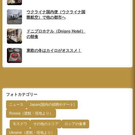
ウクライナ国内便（ウクライナ国
際航空）で他の都市へ
ドニプロホテル（Dnipro Hotel）
の朝食
東欧の冬はカイロがオススメ！
フォトカテゴリー
ニュース
Japan(国内の招聘やデート)
Russia（渡航・現地より）
モスクワ
その他のエリア
ロシアの食事
Ukraine（渡航・現地より）