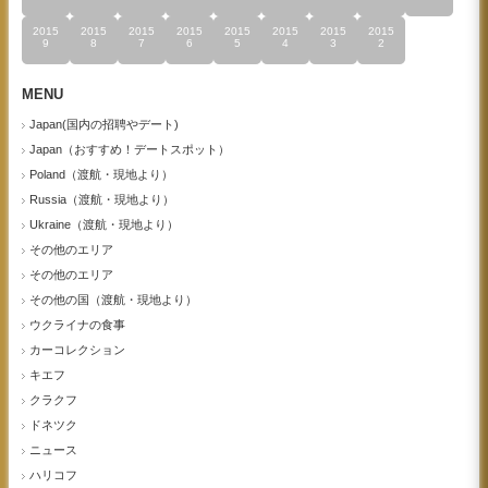
2015
2015
2015
2015
2015
2015
2015
2015
9
8
7
6
5
4
3
2
MENU
Japan(国内の招聘やデート)
Japan（おすすめ！デートスポット）
Poland（渡航・現地より）
Russia（渡航・現地より）
Ukraine（渡航・現地より）
その他のエリア
その他のエリア
その他の国（渡航・現地より）
ウクライナの食事
カーコレクション
キエフ
クラクフ
ドネツク
ニュース
ハリコフ