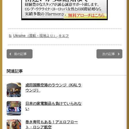
Ukraine（渡航・現地より）
,
キエフ
前の記事
次の記事
関連記事
成田国際空港のラウンジ（KALラ
ウンジ）
日本の家電製品も負けていられな
い
巻き寿司もある！アエロフロー
ト・ロシア航空