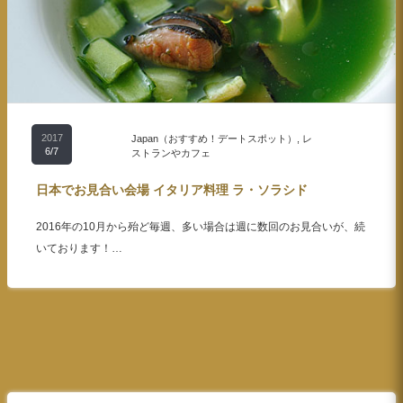
2017
Japan（おすすめ！デートスポット）
,
レ
6/7
ストランやカフェ
日本でお見合い会場 イタリア料理 ラ・ソラシド
2016年の10月から殆ど毎週、多い場合は週に数回のお見合いが、続
いております！…