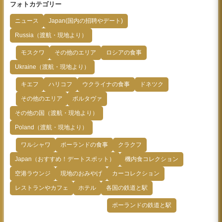
フォトカテゴリー
ニュース
Japan(国内の招聘やデート)
Russia（渡航・現地より）
モスクワ
その他のエリア
ロシアの食事
Ukraine（渡航・現地より）
キエフ
ハリコフ
ウクライナの食事
ドネツク
その他のエリア
ポルタヴァ
その他の国（渡航・現地より）
Poland（渡航・現地より）
ワルシャワ
ポーランドの食事
クラクフ
Japan（おすすめ！デートスポット）
機内食コレクション
空港ラウンジ
現地のおみやげ
カーコレクション
レストランやカフェ
ホテル
各国の鉄道と駅
ポーランドの鉄道と駅