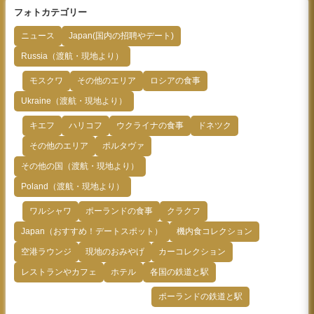
フォトカテゴリー
ニュース
Japan(国内の招聘やデート)
Russia（渡航・現地より）
モスクワ
その他のエリア
ロシアの食事
Ukraine（渡航・現地より）
キエフ
ハリコフ
ウクライナの食事
ドネツク
その他のエリア
ポルタヴァ
その他の国（渡航・現地より）
Poland（渡航・現地より）
ワルシャワ
ポーランドの食事
クラクフ
Japan（おすすめ！デートスポット）
機内食コレクション
空港ラウンジ
現地のおみやげ
カーコレクション
レストランやカフェ
ホテル
各国の鉄道と駅
ポーランドの鉄道と駅