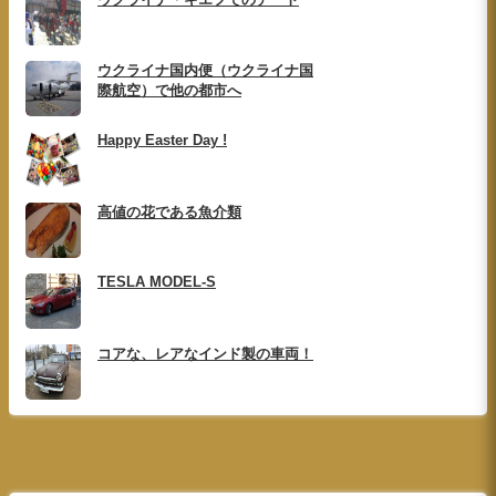
ウクライナ国内便（ウクライナ国
際航空）で他の都市へ
Happy Easter Day !
高値の花である魚介類
TESLA MODEL-S
コアな、レアなインド製の車両！