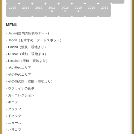
2015
2015
2015
2015
2015
2015
2015
2015
9
8
7
6
5
4
3
2
MENU
Japan(国内の招聘やデート)
Japan（おすすめ！デートスポット）
Poland（渡航・現地より）
Russia（渡航・現地より）
Ukraine（渡航・現地より）
その他のエリア
その他のエリア
その他の国（渡航・現地より）
ウクライナの食事
カーコレクション
キエフ
クラクフ
ドネツク
ニュース
ハリコフ