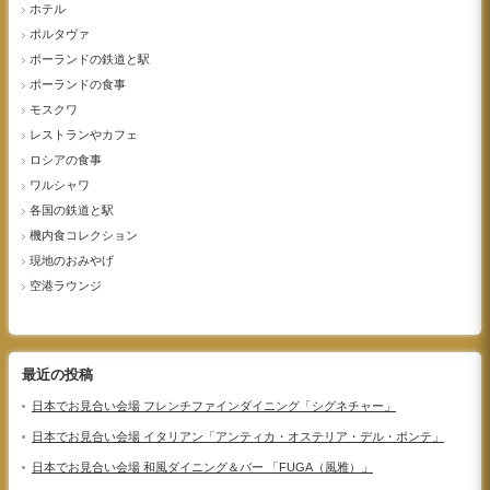
ホテル
ポルタヴァ
ポーランドの鉄道と駅
ポーランドの食事
モスクワ
レストランやカフェ
ロシアの食事
ワルシャワ
各国の鉄道と駅
機内食コレクション
現地のおみやげ
空港ラウンジ
最近の投稿
日本でお見合い会場 フレンチファインダイニング「シグネチャー」
日本でお見合い会場 イタリアン「アンティカ・オステリア・デル・ポンテ」
日本でお見合い会場 和風ダイニング＆バー 「FUGA（風雅）」