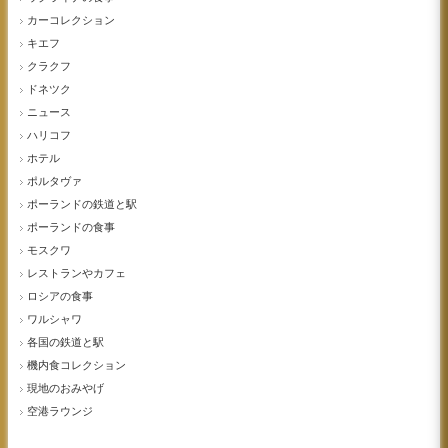
カーコレクション
キエフ
クラクフ
ドネツク
ニュース
ハリコフ
ホテル
ポルタヴァ
ポーランドの鉄道と駅
ポーランドの食事
モスクワ
レストランやカフェ
ロシアの食事
ワルシャワ
各国の鉄道と駅
機内食コレクション
現地のおみやげ
空港ラウンジ