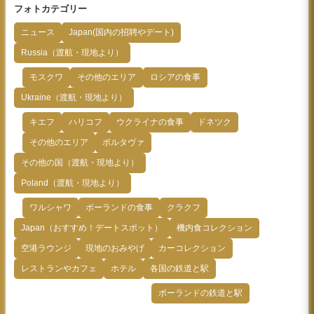
フォトカテゴリー
ニュース
Japan(国内の招聘やデート)
Russia（渡航・現地より）
モスクワ
その他のエリア
ロシアの食事
Ukraine（渡航・現地より）
キエフ
ハリコフ
ウクライナの食事
ドネツク
その他のエリア
ポルタヴァ
その他の国（渡航・現地より）
Poland（渡航・現地より）
ワルシャワ
ポーランドの食事
クラクフ
Japan（おすすめ！デートスポット）
機内食コレクション
空港ラウンジ
現地のおみやげ
カーコレクション
レストランやカフェ
ホテル
各国の鉄道と駅
ポーランドの鉄道と駅