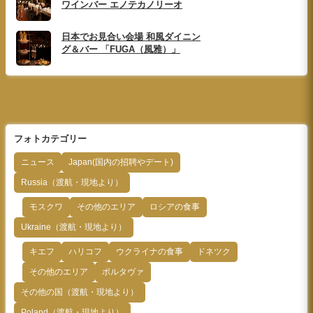
ワインバー エノテカノリーオ
日本でお見合い会場 和風ダイニン
グ＆バー 「FUGA（風雅）」
フォトカテゴリー
ニュース
Japan(国内の招聘やデート)
Russia（渡航・現地より）
モスクワ
その他のエリア
ロシアの食事
Ukraine（渡航・現地より）
キエフ
ハリコフ
ウクライナの食事
ドネツク
その他のエリア
ポルタヴァ
その他の国（渡航・現地より）
Poland（渡航・現地より）