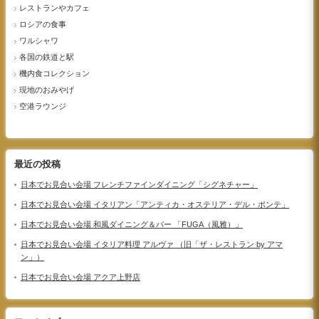
レストランやカフェ
ロシアの食事
ワルシャワ
各国の鉄道と駅
機内食コレクション
現地のおみやげ
空港ラウンジ
最近の投稿
日本でお見合い会場 フレンチファインダイニング「シグネチャー」
日本でお見合い会場 イタリアン「アンティカ・オステリア・デル・ポンテ」
日本でお見合い会場 和風ダイニング＆バー 「FUGA（風雅）」
日本でお見合い会場 イタリア料理 アルヴァ （旧「ザ・レストラン by アマ
ン」）
日本でお見合い会場 アクア上野店