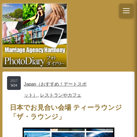
2017
Japan（おすすめ！デートスポ
9/24
ット）
,
レストランやカフェ
日本でお見合い会場 ティーラウンジ
「ザ・ラウンジ」